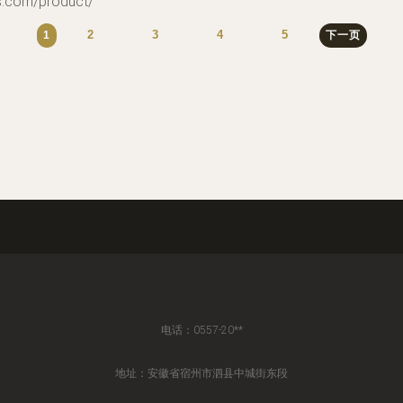
om/product/
2
3
4
5
1
下一页
电话：0557-20**
地址：安徽省宿州市泗县中城街东段