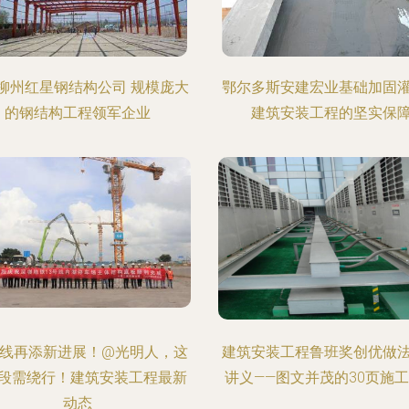
柳州红星钢结构公司 规模庞大
鄂尔多斯安建宏业基础加固
的钢结构工程领军企业
建筑安装工程的坚实保
号线再添新进展！@光明人，这
建筑安装工程鲁班奖创优做
段需绕行！建筑安装工程最新
讲义——图文并茂的30页施
动态